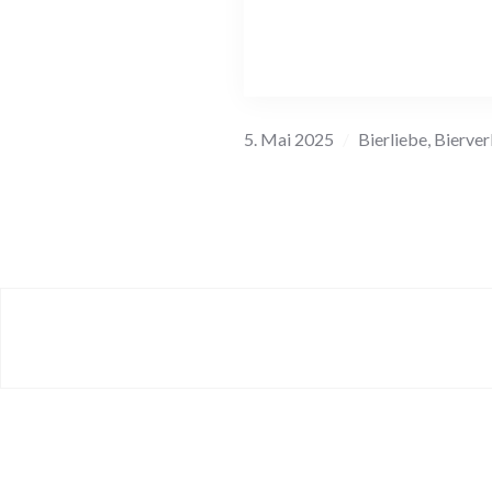
5. Mai 2025
Bierliebe
,
Bierve
Beitragsnavigation