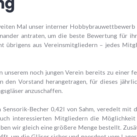
ng
weiten Mal unser interner Hobbybrauwettbewerb s
nander antraten, um die beste Bewertung für ihr
eht übrigens aus Vereinsmitgliedern – jedes Mit
in unserem noch jungen Verein bereits zu einer f
n den Vorstand herangetragen, für dieses jährl
gsgläser anzuschaffen.
n Sensorik-Becher 0,42l von Sahm, veredelt mit
ch interessierten Mitgliedern die Möglichkeit
ben wir gleich eine größere Menge bestellt. Zusät
fft, um die Gläser sicher und geordnet vom Lager