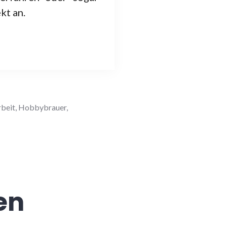
kt an.
rbeit
,
Hobbybrauer
,
en